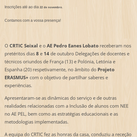
Inscrições até ao dia
.
22 de novembro
Contamos com a vossa presença!
O
CRTIC Seixal
e o
AE Pedro Eanes Lobato
receberam nos
pretéritos dias
8
e
14
de outubro Delegações de docentes e
técnicos oriundos de França (13) e Polónia, Letónia e
Espanha (20) respetivamente, no âmbito do
Projeto
ERASMUS+
com o objetivo de partilhar saberes e
experiências.
Apresentaram-se as dinâmicas do serviço e de outras
realidades relacionadas com a Inclusão de alunos com NEE
no AE PEL, bem como as estratégias educacionais e as
metodologias implementadas.
A equipa do CRTIC fez as honras da casa, conduziu a receção