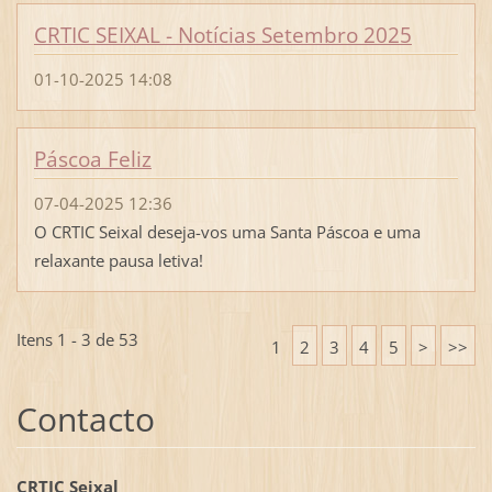
CRTIC SEIXAL - Notícias Setembro 2025
01-10-2025 14:08
Páscoa Feliz
07-04-2025 12:36
O CRTIC Seixal deseja-vos uma Santa Páscoa e uma
relaxante pausa letiva!
Itens 1 - 3 de 53
1
2
3
4
5
>
>>
Contacto
CRTIC Seixal