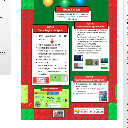
ro
f
 229