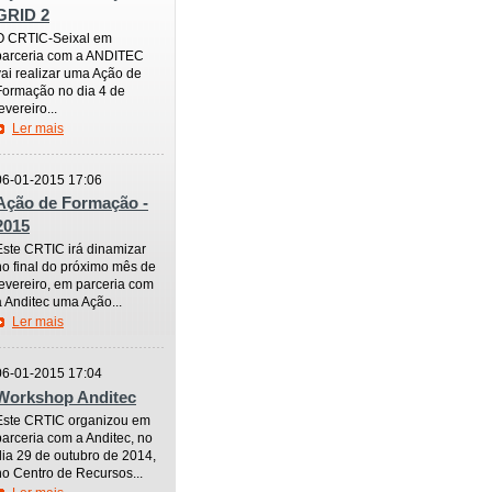
GRID 2
O CRTIC-Seixal em
parceria com a ANDITEC
vai realizar uma Ação de
Formação no dia 4 de
evereiro...
Ler mais
—————
06-01-2015 17:06
Ação de Formação -
2015
Este CRTIC irá dinamizar
no final do próximo mês de
fevereiro, em parceria com
a Anditec uma Ação...
Ler mais
—————
06-01-2015 17:04
Workshop Anditec
Este CRTIC organizou em
parceria com a Anditec, no
dia 29 de outubro de 2014,
no Centro de Recursos...