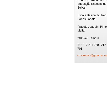
Educação Especial do
Seixal
Escola Básica 2/3 Ped
Eanes Lobato
Praceta Joaquim Pinto
Malta
2845-481 Amora
Tel: 212 211 020 / 212
701
crticsei
xal@gmai
l.com