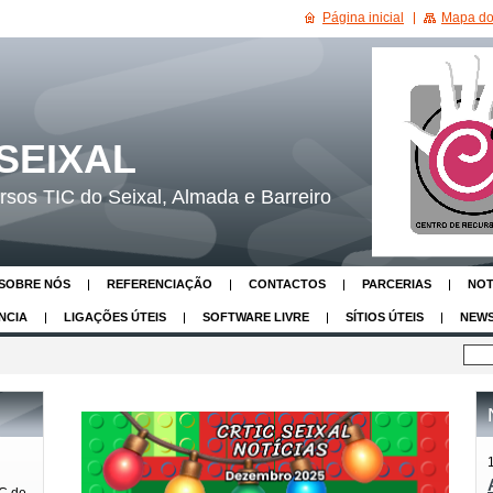
Página inicial
Mapa do 
SEIXAL
sos TIC do Seixal, Almada e Barreiro
SOBRE NÓS
REFERENCIAÇÃO
CONTACTOS
PARCERIAS
NOT
NCIA
LIGAÇÕES ÚTEIS
SOFTWARE LIVRE
SÍTIOS ÚTEIS
NEWS
IC de